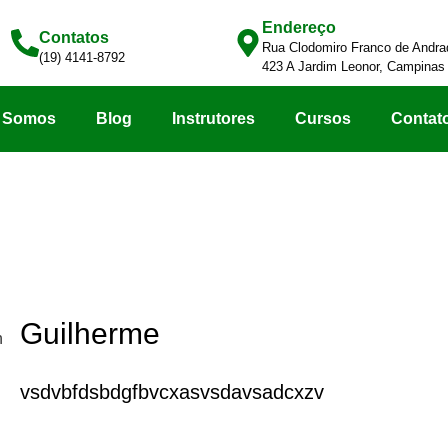
Endereço
Contatos
Rua Clodomiro Franco de Andrad
(19) 4141-8792
423 A Jardim Leonor, Campinas
 Somos
Blog
Instrutores
Cursos
Contat
Guilherme
vsdvbfdsbdgfbvcxasvsdavsadcxzv