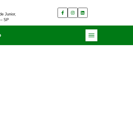
e Junior,
 – SP
o