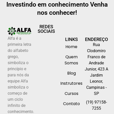
Investindo em conhecimento Venha
nos conhecer!
REDES
SOCIAIS
Alfa é a
LINKS
ENDEREÇO
primeira letra
Rua
Home
do alfabeto
Clodomiro
Quem
grego,
Franco de
Somos
simboliza o
Andrade
princípio e
Junior, 423 A
Blog
para nós da
Jardim
equipe Alfa
Leonor,
Instrutores
simboliza o
Campinas -
Cursos
começo de
SP
um ciclo
(19) 97158-
Contato
infinito de
7255
conhecimento.