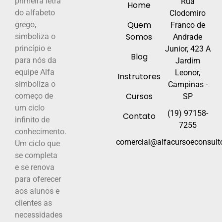
primeira letra
Rua
Home
do alfabeto
Clodomiro
Quem
grego,
Franco de
Somos
simboliza o
Andrade
princípio e
Junior, 423 A
Blog
para nós da
Jardim
equipe Alfa
Leonor,
Instrutores
simboliza o
Campinas -
Cursos
começo de
SP
um ciclo
(19) 97158-
Contato
infinito de
7255
conhecimento.
comercial@alfacursoeconsulto
Um ciclo que
se completa
e se renova
para oferecer
aos alunos e
clientes as
necessidades