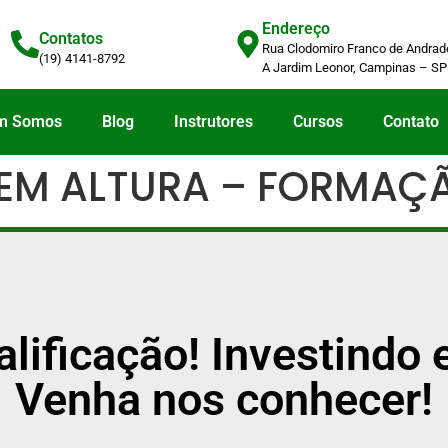
Endereço
Contatos
Rua Clodomiro Franco de Andrade
(19) 4141-8792
A Jardim Leonor, Campinas – SP
m Somos
Blog
Instrutores
Cursos
Contato
 EM ALTURA – FORMAÇ
alificação! Investind
Venha nos conhecer!