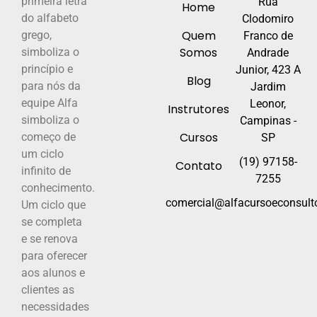
primeira letra
Rua
Home
do alfabeto
Clodomiro
Quem
grego,
Franco de
Somos
simboliza o
Andrade
princípio e
Junior, 423 A
Blog
para nós da
Jardim
equipe Alfa
Leonor,
Instrutores
simboliza o
Campinas -
Cursos
começo de
SP
um ciclo
(19) 97158-
Contato
infinito de
7255
conhecimento.
comercial@alfacursoeconsulto
Um ciclo que
se completa
e se renova
para oferecer
aos alunos e
clientes as
necessidades