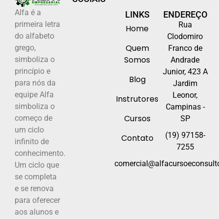
Alfa é a
LINKS
ENDEREÇO
primeira letra
Rua
Home
do alfabeto
Clodomiro
Quem
grego,
Franco de
Somos
simboliza o
Andrade
princípio e
Junior, 423 A
Blog
para nós da
Jardim
equipe Alfa
Leonor,
Instrutores
simboliza o
Campinas -
Cursos
começo de
SP
um ciclo
(19) 97158-
Contato
infinito de
7255
conhecimento.
comercial@alfacursoeconsulto
Um ciclo que
se completa
e se renova
para oferecer
aos alunos e