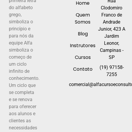
primeira letra
Rua
Home
do alfabeto
Clodomiro
Quem
grego,
Franco de
Somos
simboliza o
Andrade
princípio e
Junior, 423 A
Blog
para nós da
Jardim
equipe Alfa
Leonor,
Instrutores
simboliza o
Campinas -
Cursos
começo de
SP
um ciclo
(19) 97158-
Contato
infinito de
7255
conhecimento.
comercial@alfacursoeconsulto
Um ciclo que
se completa
e se renova
para oferecer
aos alunos e
clientes as
necessidades