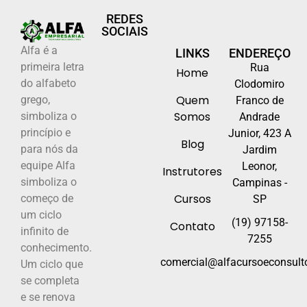
REDES
SOCIAIS
Alfa é a
LINKS
ENDEREÇO
primeira letra
Rua
Home
do alfabeto
Clodomiro
Quem
grego,
Franco de
Somos
simboliza o
Andrade
princípio e
Junior, 423 A
Blog
para nós da
Jardim
equipe Alfa
Leonor,
Instrutores
simboliza o
Campinas -
Cursos
começo de
SP
um ciclo
(19) 97158-
Contato
infinito de
7255
conhecimento.
comercial@alfacursoeconsulto
Um ciclo que
se completa
e se renova