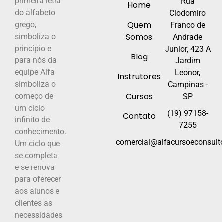
primeira letra
Rua
Home
do alfabeto
Clodomiro
Quem
grego,
Franco de
Somos
simboliza o
Andrade
princípio e
Junior, 423 A
Blog
para nós da
Jardim
equipe Alfa
Leonor,
Instrutores
simboliza o
Campinas -
Cursos
começo de
SP
um ciclo
(19) 97158-
Contato
infinito de
7255
conhecimento.
comercial@alfacursoeconsulto
Um ciclo que
se completa
e se renova
para oferecer
aos alunos e
clientes as
necessidades