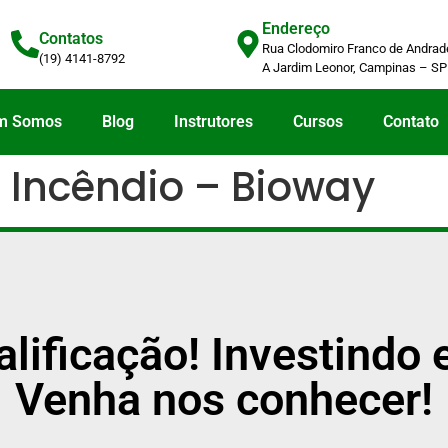
Endereço
Contatos
Rua Clodomiro Franco de Andrade
(19) 4141-8792
A Jardim Leonor, Campinas – SP
m Somos
Blog
Instrutores
Cursos
Contato
e Incêndio – Bioway
alificação! Investind
Venha nos conhecer!