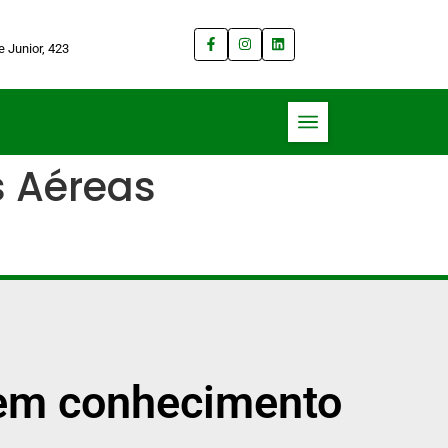
 Junior, 423
s Aéreas
o em conhecimento