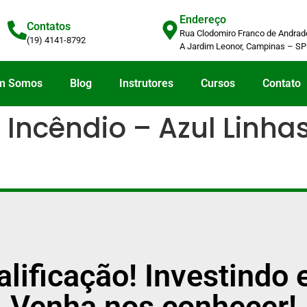
Endereço
Contatos
Rua Clodomiro Franco de Andrade
(19) 4141-8792
A Jardim Leonor, Campinas – SP
m Somos
Blog
Instrutores
Cursos
Contato
e Incêndio – Azul Linha
alificação! Investind
Venha nos conhecer!